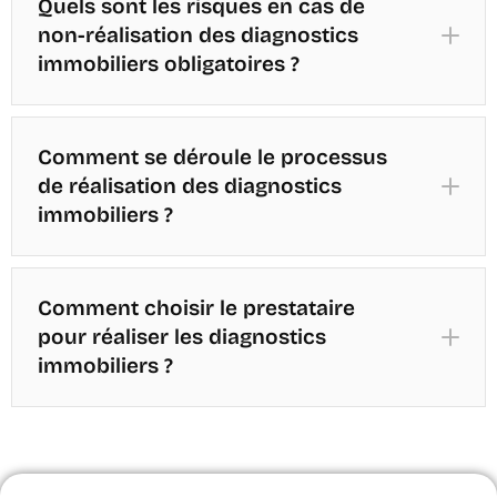
Quels sont les risques en cas de
Diagnostic amiante :
non-réalisation des diagnostics
immobiliers obligatoires ?
État des Risques Naturels, Miniers et
Technologiques (ERNMT) :
Diagnostic plomb (CREP) :
Comment se déroule le processus
de réalisation des diagnostics
État des Installations Intérieures de Gaz et
immobiliers ?
d'Électricité :
État des installations intérieures de gaz et
Mesurage Loi Carrez :
Comment choisir le prestataire
d'électricité :
pour réaliser les diagnostics
immobiliers ?
Diagnostic Termites :
Mesurage Loi Boutin :
État de l'Installation Intérieure d'Électricité :