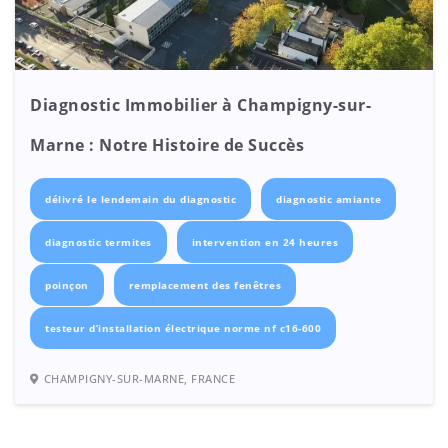
Diagnostic Immobilier à Champigny-sur-
Marne : Notre Histoire de Succès
délivré le lendemain du diagnostic
diagnostic amiante
diagnostic termites
intervention en 24 heures
poinçon
remplacement des fenêtres
testeur d’installation électrique norme nf c16-600
CHAMPIGNY-SUR-MARNE, FRANCE