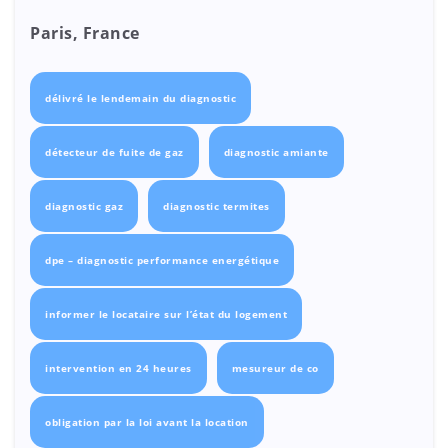
Paris, France
délivré le lendemain du diagnostic
détecteur de fuite de gaz
diagnostic amiante
diagnostic gaz
diagnostic termites
dpe – diagnostic performance energétique
informer le locataire sur l’état du logement
intervention en 24 heures
mesureur de co
obligation par la loi avant la location