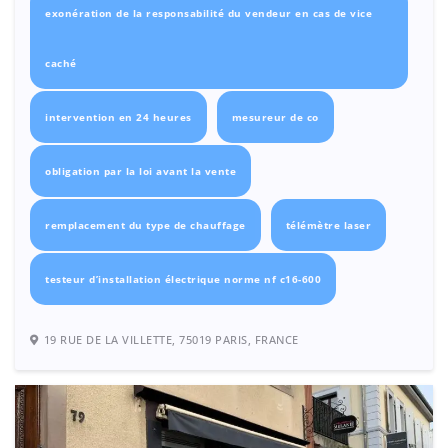
exonération de la responsabilité du vendeur en cas de vice
caché
intervention en 24 heures
mesureur de co
obligation par la loi avant la vente
remplacement du type de chauffage
télémètre laser
testeur d’installation électrique norme nf c16-600
19 RUE DE LA VILLETTE, 75019 PARIS, FRANCE