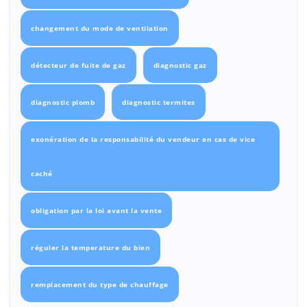
changement du mode de ventilation
détecteur de fuite de gaz
diagnostic gaz
diagnostic plomb
diagnostic termites
exonération de la responsabilité du vendeur en cas de vice
caché
obligation par la loi avant la vente
réguler la temperature du bien
remplacement du type de chauffage