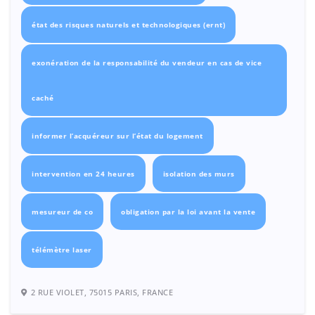
état des risques naturels et technologiques (ernt)
exonération de la responsabilité du vendeur en cas de vice
caché
informer l’acquéreur sur l’état du logement
intervention en 24 heures
isolation des murs
mesureur de co
obligation par la loi avant la vente
télémètre laser
2 RUE VIOLET, 75015 PARIS, FRANCE