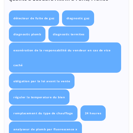
détecteur de fuite de gaz
diagnostic gaz
diagnostic plomb
diagnostic termites
exonération de la responsabilité du vendeur en cas de vice
caché
obligation par la loi avant la vente
réguler la temperature du bien
remplacement du type de chauffage
24 heures
analyseur de plomb par fluorescence x