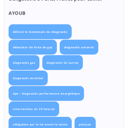
AYOUB
délivré le lendemain du diagnostic
détecteur de fuite de gaz
diagnostic amiante
diagnostic gaz
diagnostic loi carrez
diagnostic termites
dpe – diagnostic performance energétique
intervention en 24 heures
obligation par la loi avant la vente
poinçon