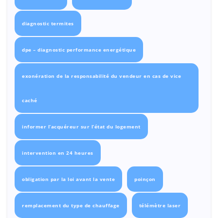
diagnostic termites
dpe – diagnostic performance energétique
exonération de la responsabilité du vendeur en cas de vice
caché
informer l’acquéreur sur l’état du logement
intervention en 24 heures
obligation par la loi avant la vente
poinçon
remplacement du type de chauffage
télémètre laser