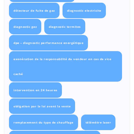
détecteur de fuite de gaz
diagnostic electricite
diagnostic gaz
diagnostic termites
dpe – diagnostic performance energétique
exonération de la responsabilité du vendeur en cas de vice
caché
intervention en 24 heures
obligation par la loi avant la vente
remplacement du type de chauffage
télémètre laser