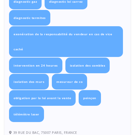
diagnostic gaz
diagnostic loi carrez
diagnostic termites
exonération de la responsabilité du vendeur en cas de vice
caché
intervention en 24 heures
isolation des combles
isolation des murs
mesureur de co
obligation par la loi avant la vente
poinçon
télémètre laser
39 RUE DU BAC, 75007 PARIS, FRANCE