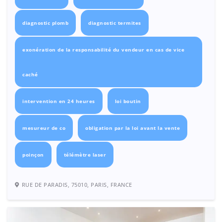
diagnostic plomb
diagnostic termites
exonération de la responsabilité du vendeur en cas de vice
caché
intervention en 24 heures
loi boutin
mesureur de co
obligation par la loi avant la vente
poinçon
télémètre laser
RUE DE PARADIS, 75010, PARIS, FRANCE