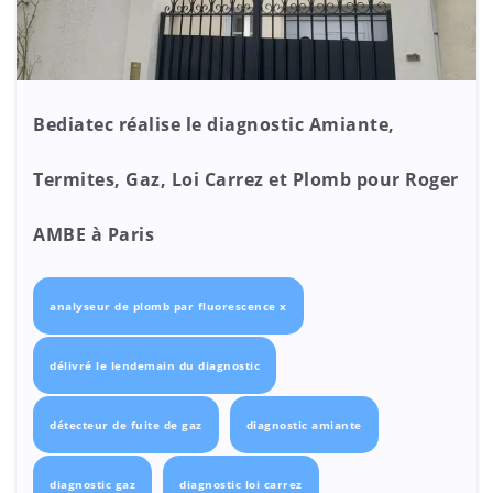
Bediatec réalise le diagnostic Amiante,
Termites, Gaz, Loi Carrez et Plomb pour Roger
AMBE à Paris
analyseur de plomb par fluorescence x
délivré le lendemain du diagnostic
détecteur de fuite de gaz
diagnostic amiante
diagnostic gaz
diagnostic loi carrez