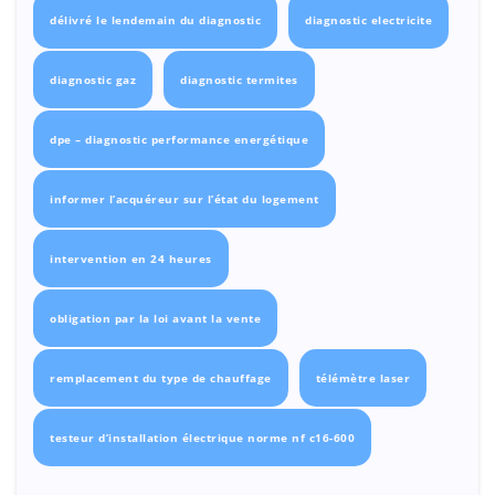
délivré le lendemain du diagnostic
diagnostic electricite
diagnostic gaz
diagnostic termites
dpe – diagnostic performance energétique
informer l’acquéreur sur l’état du logement
intervention en 24 heures
obligation par la loi avant la vente
remplacement du type de chauffage
télémètre laser
testeur d’installation électrique norme nf c16-600