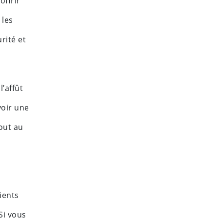
offrir
 les
rité et
’affût
voir une
tout au
ients
Si vous