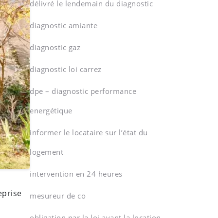
délivré le lendemain du diagnostic
diagnostic amiante
diagnostic gaz
diagnostic loi carrez
dpe – diagnostic performance
energétique
informer le locataire sur l’état du
logement
intervention en 24 heures
eprise
mesureur de co
obligation par la loi avant la location