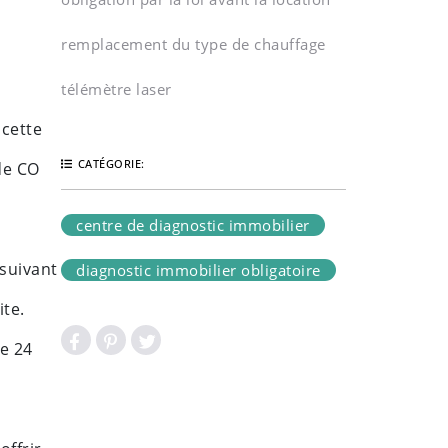
remplacement du type de chauffage
télémètre laser
 cette
CATÉGORIE:
de CO
centre de diagnostic immobilier
 suivant
diagnostic immobilier obligatoire
ite.
e 24