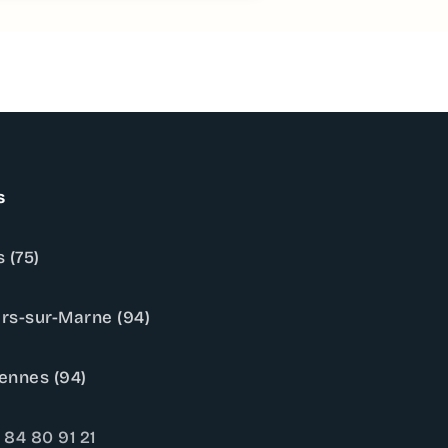
s
 (75)
ers-sur-Marne (94)
ennes (94)
 84 80 91 21