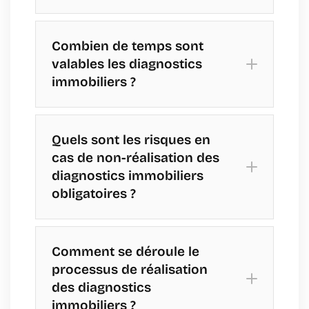
énergétique (DPE) :
Diagnostic Amiante :
Combien de temps sont
valables les diagnostics
immobiliers ?
Diagnostic Plomb (CREP) :
État des risques naturels, miniers
et technologiques (ERNMT) :
Quels sont les risques en
cas de non-réalisation des
diagnostics immobiliers
obligatoires ?
État des Risques Naturels, Miniers
Diagnostic amiante :
et Technologiques (ERNMT) :
Comment se déroule le
processus de réalisation
des diagnostics
État des Installations Intérieures
immobiliers ?
Diagnostic plomb (CREP) :