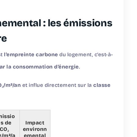
nemental : les émissions
re
st
l’empreinte carbone
du logement, c’est-à-
par la consommation d’énergie
.
O₂/m²/an
et influe directement sur la
classe
issio
s de
Impact
CO₂
environn
g/m²/a
emental