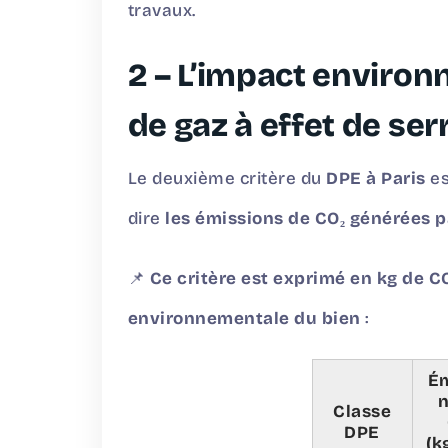
travaux.
2 – L’impact environ
de gaz à effet de ser
Le deuxième critère du
DPE à Paris
e
dire
les émissions de CO₂ générées 
📌
Ce critère est exprimé en kg de C
environnementale du bien
:
Ém
n
Classe
DPE
(k