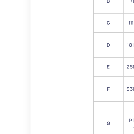
B
7
C
11
D
18
E
25
F
33
P
G