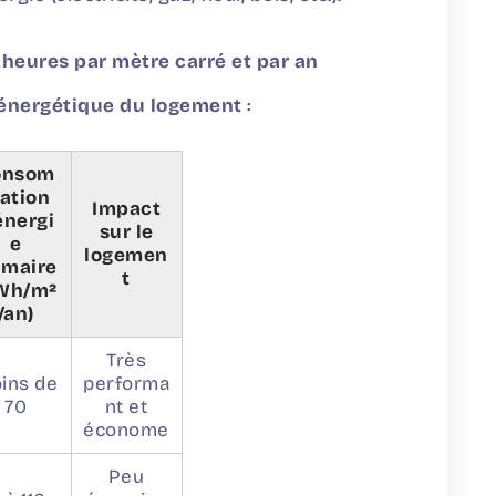
theures par mètre carré et par an
 énergétique du logement
:
onsom
ation
Impact
énergi
sur le
e
logemen
imaire
t
Wh/m²
/an)
Très
ins de
performa
70
nt et
économe
Peu