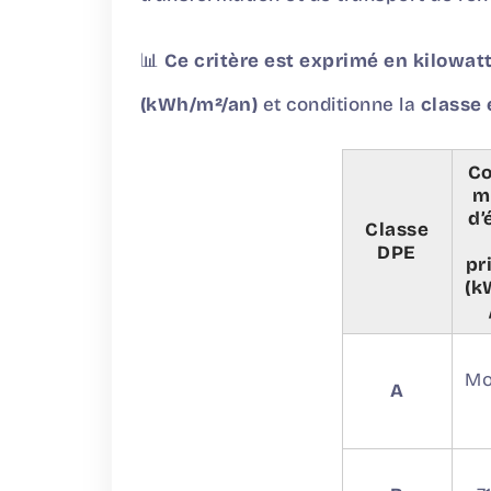
📊
Ce critère est exprimé en kilowat
(kWh/m²/an)
et conditionne la
classe
C
m
d’
Classe
DPE
pr
(k
Mo
A