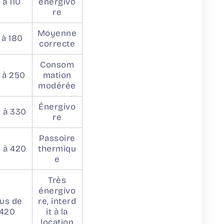
1 à 110
énergivo
re
Moyenne
1 à 180
correcte
Consom
1 à 250
mation
modérée
Énergivo
1 à 330
re
Passoire
1 à 420
thermiqu
e
Très
énergivo
lus de
re, interd
420
it à la
location